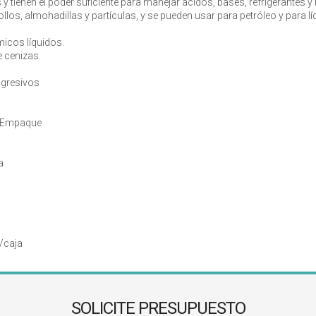
 tienen el poder suficiente para manejar ácidos, bases, refrigerantes y
los, almohadillas y partículas, y se pueden usar para petróleo y para 
icos líquidos.
 cenizas.
agresivos
n Empaque
a
/caja
SOLICITE PRESUPUESTO