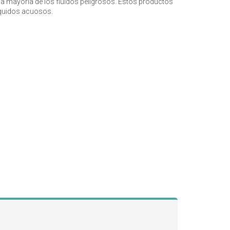
 la mayoría de los fluídos peligrosos. Estos productos
líquidos acuosos.