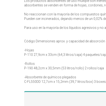
Los productos absorbentes de uso múltiple son inertes y
absorbentes se venden en forma de hojas, cordones, rol
No reaccionan con la mayoría de los compuestos quím
Pueden ser incinerados, dejando menos de un 0,02% de
Para uso en la mayoría de los líquidos agresivos y no 
Código Dimensiones aprox. y capacidad de absorció
-Hojas
P-110 27,9cm x 33cm (64,3 litros/caja) 4 paquetes/caj
-Rollos
P-190 48,2cm x 30,5mm (53 litros/rollo) 2 rollos/caja
-Absorbente de químicos plegados
C-FL550DD 12,7cm x 15,2mm (39,7 litros/box) 3 boxes