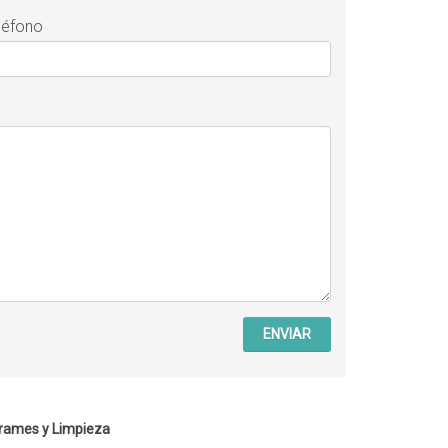
léfono
ENVIAR
rames y Limpieza