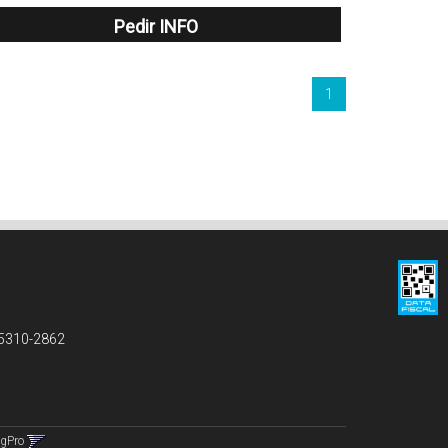
Pedir INFO
1
 5310-2862
ngPro