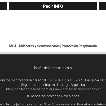
Pedir INFO
MSA - Máscaras y Semimáscaras
|
Protección Respiratoria
Botón de Arrepentimiento
Equipos de proteccion personal | Tel:
(+54 11) 5310-2862
| Fax:
(+54 11)
Seguridad Industrial en el trabajo, Argentina
info@conitecabrasivos.com.ar
|
www.conitecabrasivos.com.ar
© Todos los derechos Reservados
Web - NetOne
|
eCommerce - TornadoStore
|
Posicionamiento en Buscadores - eMarketi