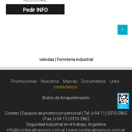
Pedir INFO
1
valvulas
|
Ferreteria industrial
Promociones
Nosotros
Marcas
Documentos
Links
contáctenos
Botón de Arrepentimiento
Conitec | Equipos de proteccion personal | Tel:
(+54 11) 5310-2862
| Fax:
(+54 11) 5310-2862
Seguridad Industrial en el trabajo, Argentina
info@conitecabrasivos.com.ar
|
www.conitecabrasivos.com.ar