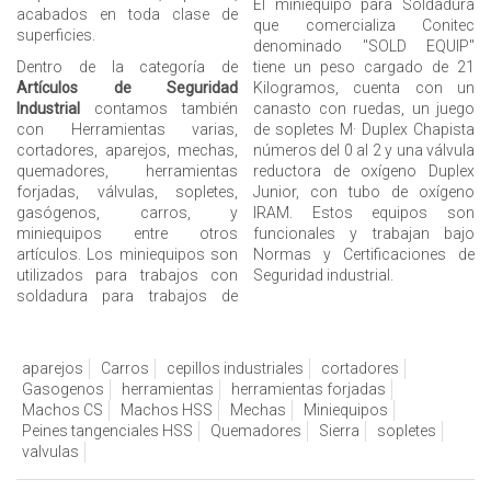
El miniequipo para Soldadura
acabados en toda clase de
que comercializa Conitec
superficies.
denominado "SOLD EQUIP"
Dentro de la categoría de
tiene un peso cargado de 21
Artículos de Seguridad
Kilogramos, cuenta con un
Industrial
contamos también
canasto con ruedas, un juego
con Herramientas varias,
de sopletes M· Duplex Chapista
cortadores, aparejos, mechas,
números del 0 al 2 y una válvula
quemadores, herramientas
reductora de oxígeno Duplex
forjadas, válvulas, sopletes,
Junior, con tubo de oxígeno
gasógenos, carros, y
IRAM. Estos equipos son
miniequipos entre otros
funcionales y trabajan bajo
artículos. Los miniequipos son
Normas y Certificaciones de
utilizados para trabajos con
Seguridad industrial.
soldadura para trabajos de
aparejos
Carros
cepillos industriales
cortadores
Gasogenos
herramientas
herramientas forjadas
Machos CS
Machos HSS
Mechas
Miniequipos
Peines tangenciales HSS
Quemadores
Sierra
sopletes
valvulas