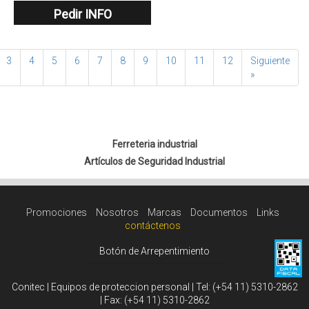
Pedir INFO
3
4
5
6
7
8
9
10
11
12
Siguiente
»
Ferreteria industrial
Artículos de Seguridad Industrial
Promociones
Nosotros
Marcas
Documentos
Links
contáctenos
Botón de Arrepentimiento
Conitec | Equipos de proteccion personal | Tel:
(+54 11) 5310-2862
| Fax:
(+54 11) 5310-2862