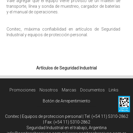
Vale agregar que el equipo viene provisto de un maletín de
transporte, línea y sonda de muestreo, cargador de baterías
y el manual de operaciones.
Conitec, máxima confiabilidad en artículos de Seguridad
Industrial y equipos de protección personal.
Artículos de Seguridad Industrial
Promociones
Nosotros
Marcas
Documentos
Links
Botón de Arrepentimiento
Conitec | Equipos de proteccion personal | Tel:
(+54 11) 5310-2862
| Fax:
(+54 11) 5310-2862
Seguridad Industrial en el trabajo, Argentina