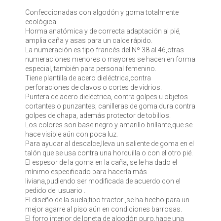
Confeccionadas con algodón y goma totalmente
ecológica.
Horma anatómica y de correcta adaptación al pié,
amplia caña y asas para un calce rápido.
La numeración es tipo francés del Nº 38 al 46,otras
numeraciones menores o mayores se hacen en forma
especial, también para personal femenino.
Tiene plantilla de acero dieléctrica,contra
perforaciones de clavos o cortes de vidrios.
Puntera de acero dieléctrica, contra golpes u objetos
cortantes o punzantes; canilleras de goma dura contra
golpes de chapa, además protector de tobillos.
Los colores son base negro y amarillo brillante,que se
hace visible aún con poca luz.
Para ayudar al descalce,lleva un saliente de goma en el
talón que se usa contra una horquilla o con el otro pié.
El espesor de la goma en la caña, se le ha dado el
mínimo especificado para hacerla más
liviana,pudiendo ser modificada de acuerdo con el
pedido del usuario .
El diseño de la suela,tipo tractor ,se ha hecho para un
mejor agarre al piso aún en condiciones barrosas.
El forro interior de loneta de algodón puro,hace una