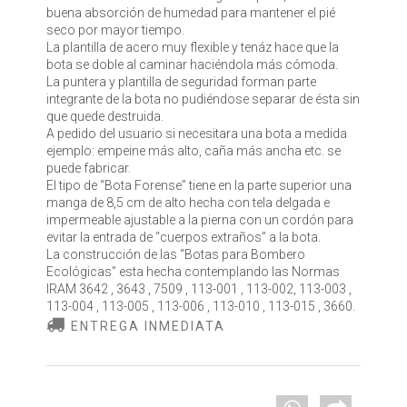
buena absorción de humedad para mantener el pié
seco por mayor tiempo.
La plantilla de acero muy flexible y tenáz hace que la
bota se doble al caminar haciéndola más cómoda.
La puntera y plantilla de seguridad forman parte
integrante de la bota no pudiéndose separar de ésta sin
que quede destruida.
A pedido del usuario si necesitara una bota a medida
ejemplo: empeine más alto, caña más ancha etc. se
puede fabricar.
El tipo de “Bota Forense” tiene en la parte superior una
manga de 8,5 cm de alto hecha con tela delgada e
impermeable ajustable a la pierna con un cordón para
evitar la entrada de “cuerpos extraños” a la bota.
La construcción de las “Botas para Bombero
Ecológicas” esta hecha contemplando las Normas
IRAM 3642 , 3643 , 7509 , 113-001 , 113-002, 113-003 ,
113-004 , 113-005 , 113-006 , 113-010 , 113-015 , 3660.
ENTREGA INMEDIATA