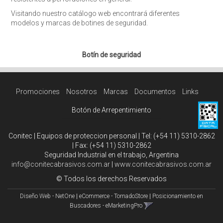
Visitando nuestro catálogo web encontrará diferentes
modelos y marcas de botines de seguridad.
Botín de seguridad
Promociones
Nosotros
Marcas
Documentos
Links
Botón de Arrepentimiento
Conitec | Equipos de proteccion personal | Tel:
(+54 11) 5310-2862
| Fax:
(+54 11) 5310-2862
Seguridad Industrial en el trabajo, Argentina
info@conitecabrasivos.com.ar
|
www.conitecabrasivos.com.ar
© Todos los derechos Reservados
Diseño Web - NetOne
|
eCommerce - TornadoStore
|
Posicionamiento en
Buscadores - eMarketingPro