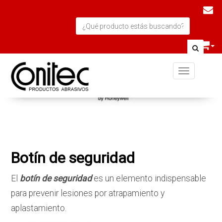
Toggle navi
Botín de seguridad
El
botín de seguridad
es un elemento indispensable
para prevenir lesiones por atrapamiento y
aplastamiento.