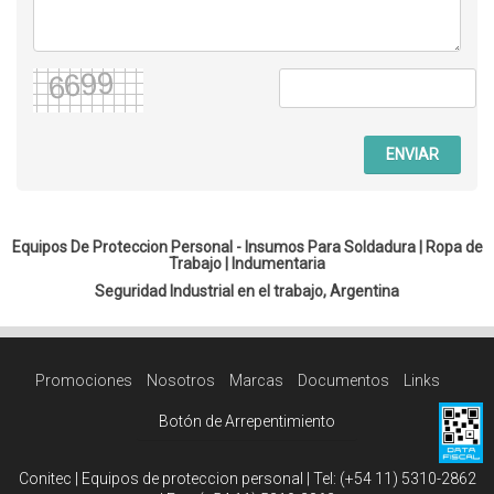
ENVIAR
Equipos De Proteccion Personal - Insumos Para Soldadura |
Ropa de
Trabajo
|
Indumentaria
Seguridad Industrial en el trabajo, Argentina
Promociones
Nosotros
Marcas
Documentos
Links
Botón de Arrepentimiento
Conitec | Equipos de proteccion personal | Tel:
(+54 11) 5310-2862