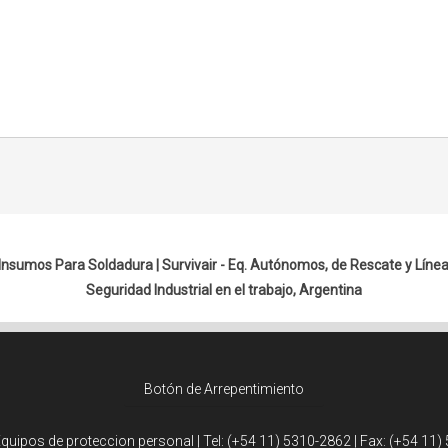
 Insumos Para Soldadura |
Survivair - Eq. Autónomos, de Rescate y Línea
Seguridad Industrial en el trabajo, Argentina
Botón de Arrepentimiento
Equipos de proteccion personal | Tel:
(+54 11) 5310-2862
| Fax:
(+54 11)