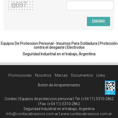
ENVIAR
Equipos De Proteccion Personal - Insumos Para Soldadura |
Protección
contra el desgaste
|
Electrodos
Seguridad Industrial en el trabajo, Argentina
Promociones
Nosotros
Marcas
Documentos
Links
Botón de Arrepentimiento
Conitec | Equipos de proteccion personal | Tel:
(+54 11) 5310-2862
| Fax:
(+54 11) 5310-2862
Seguridad Industrial en el trabajo, Argentina
info@conitecabrasivos.com.ar
|
www.conitecabrasivos.com.ar