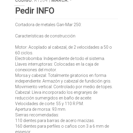
CÓDIGO:
A1204 |
MARCA:
-
Pedir INFO
Cortadora de metales Gan-Mar 250:
Características de construcción
Motor: Acoplado al cabezal, de 2 velocidades a 50 o
60 ciclos.
Electrobomba: Independiente de todo el sistema.
Llaves interruptoras: Colocadas en la caja de
conexiones del motor.
Morsa y cabezal: Totalmente giratorios en forma
independiente. Armazón y cabezal de fundición gris.
Movimiento vertical: Controlado por medio de topes.
Cabezal: Lleva incorporado los engranjes de
reducción sumergidos en baño de aceite.
Velocidades de corte: 55 y 110 R.P.M.
Apertura de morsa: 93 mm.
Sierras recomendadas:
110 dientes para barras de acero macizas.
160 dientes para perfiles o caños con 3 a 6 mm de
espesor.