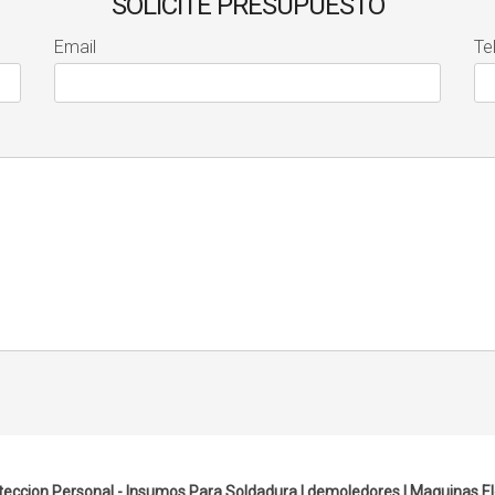
SOLICITE PRESUPUESTO
Email
Te
teccion Personal - Insumos Para Soldadura |
demoledores
|
Maquinas El