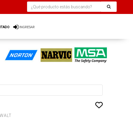
ITADO
INGRESAR
:
 WALT