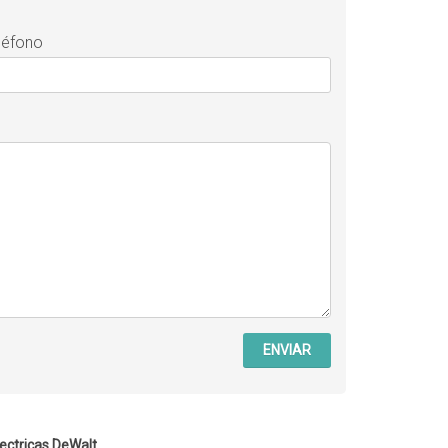
léfono
ENVIAR
ectricas DeWalt