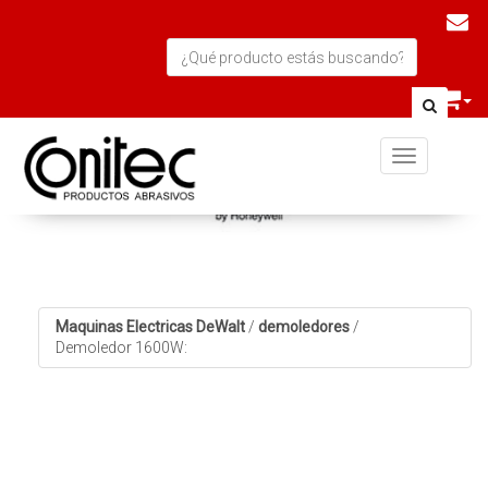
Toggle navi
Maquinas Electricas DeWalt
/
demoledores
/
Demoledor 1600W: