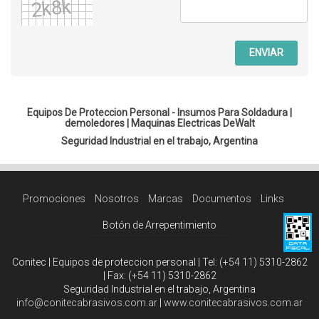
ENVIAR
Equipos De Proteccion Personal - Insumos Para Soldadura |
demoledores
|
Maquinas Electricas DeWalt
Seguridad Industrial en el trabajo, Argentina
Promociones
Nosotros
Marcas
Documentos
Links
Botón de Arrepentimiento
Conitec | Equipos de proteccion personal | Tel:
(+54 11) 5310-2862
| Fax:
(+54 11) 5310-2862
Seguridad Industrial en el trabajo, Argentina
info@conitecabrasivos.com.ar
|
www.conitecabrasivos.com.ar