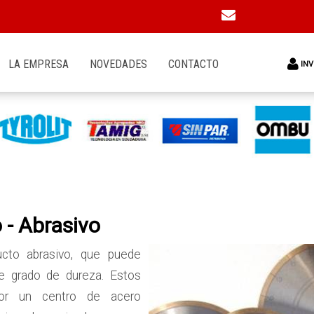
LA EMPRESA
NOVEDADES
CONTACTO
INV
 - Abrasivo
cto abrasivo, que puede
te grado de dureza. Estos
por un centro de acero