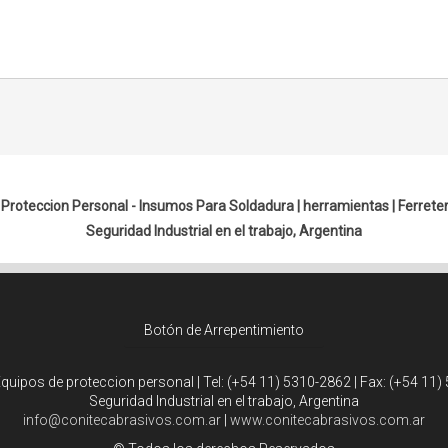
Proteccion Personal - Insumos Para Soldadura |
herramientas
|
Ferreter
Seguridad Industrial en el trabajo, Argentina
Botón de Arrepentimiento
Equipos de proteccion personal | Tel:
(+54 11) 5310-2862
| Fax:
(+54 11)
Seguridad Industrial en el trabajo, Argentina
info@conitecabrasivos.com.ar
|
www.conitecabrasivos.com.ar