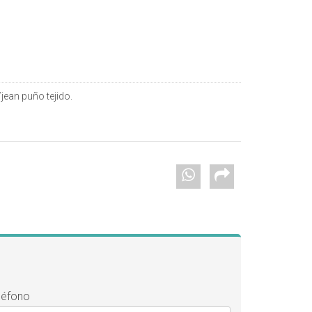
ean puño tejido.
léfono