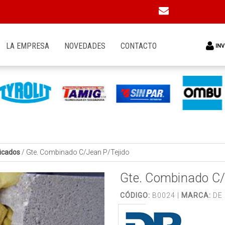
LA EMPRESA
NOVEDADES
CONTACTO
INV
ficados
/
Gte. Combinado C/Jean P/Tejido
Gte. Combinado C/
CÓDIGO:
B0024 |
MARCA:
DE