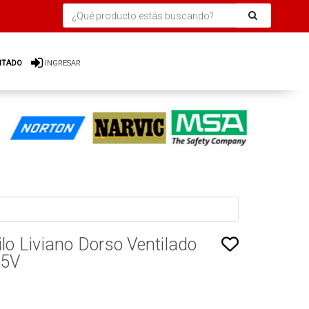
ITADO
INGRESAR
ilo Liviano Dorso Ventilado
25V