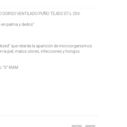
NO DORSO VENTILADO PUÑO TEJIDO 07-L-25V:
no en palma y dedos"
nitized" que retarda la aparición de microorganismos
n la piel, malos olores, infecciones y hongos.
o "S" IRAM