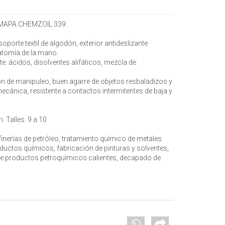
l MAPA CHEMZOIL 339:
orte textil de algodón, exterior antideslizante
atomía de la mano.
te: ácidos, disolventes alifáticos, mezcla de
sión de manipuleo, buen agarre de objetos resbaladizos y
ecánica, resistente a contactos intermitentes de baja y
 Talles: 9 a 10
inerías de petróleo, tratamiento químico de metales
uctos químicos, fabricación de pinturas y solventes,
de productos petroquímicos calientes, decapado de