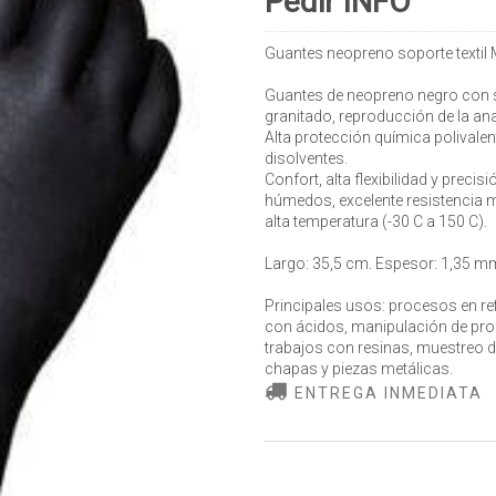
Pedir INFO
Guantes neopreno soporte texti
Guantes de neopreno negro con sop
granitado, reproducción de la an
Alta protección química polivalen
disolventes.
Confort, alta flexibilidad y preci
húmedos, excelente resistencia m
alta temperatura (-30 C a 150 C).
Largo: 35,5 cm. Espesor: 1,35 mm.
Principales usos: procesos en ref
con ácidos, manipulación de prod
trabajos con resinas, muestreo 
chapas y piezas metálicas.
ENTREGA INMEDIATA