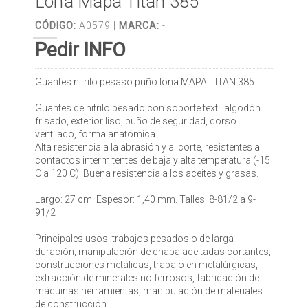
Lona Mapa Titan 385
CÓDIGO:
A0579 |
MARCA:
-
Pedir INFO
Guantes nitrilo pesaso puño lona MAPA TITAN 385:
Guantes de nitrilo pesado con soporte textil algodón
frisado, exterior liso, puño de seguridad, dorso
ventilado, forma anatómica.
Alta resistencia a la abrasión y al corte, resistentes a
contactos intermitentes de baja y alta temperatura (-15
C a 120 C). Buena resistencia a los aceites y grasas.
Largo: 27 cm. Espesor: 1,40 mm. Talles: 8-81/2 a 9-
91/2
Principales usos: trabajos pesados o de larga
duración, manipulación de chapa aceitadas cortantes,
construcciones metálicas, trabajo en metalúrgicas,
extracción de minerales no ferrosos, fabricación de
máquinas herramientas, manipulación de materiales
de construcción.