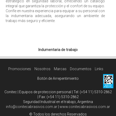
estratégico en seguridad laboral, ofreciendo un catálogo
integral que garantiza la protección y el confort de su equipo.
Confíe en nuestra experiencia para equipar a su personal con
la indumentaria adecuada, asegurando un ambiente de
trabajo más seguro y eficiente.
Indumentaria de trabajo
Promociones
Nosotros
Marcas
Documentos
Links
Botón de Arrepentimiento
Conitec | Equipos de proteccion personal | Tel:
(+54 11) 5310-2862
| Fax:
(+54 11) 5310-2862
Seguridad Industrial en el trabajo, Argentina
info@conitecabrasivos.com.ar
|
www.conitecabrasivos.com.ar
© Todos los derechos Reservados