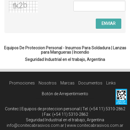
ENVIAR
Equipos De Proteccion Personal - Insumos Para Soldadura |
Lanzas
para Mangueras
|
Incendio
Seguridad Industrial en el trabajo, Argentina
Promociones
Nosotros
Marcas
Documentos
Links
Botón de Arrepentimiento
Conitec | Equipos de proteccion personal | Tel:
(+54 11) 5310-2862
| Fax:
(+54 11) 5310-2862
Seguridad Industrial en el trabajo, Argentina
info@conitecabrasivos.com.ar
|
www.conitecabrasivos.com.ar