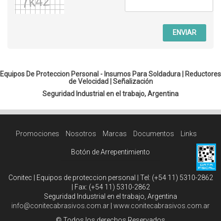
ENVIAR
Equipos De Proteccion Personal - Insumos Para Soldadura |
Reductores
de Velocidad
|
Señalización
Seguridad Industrial en el trabajo, Argentina
Promociones
Nosotros
Marcas
Documentos
Links
Botón de Arrepentimiento
Conitec | Equipos de proteccion personal | Tel:
(+54 11) 5310-2862
| Fax:
(+54 11) 5310-2862
Seguridad Industrial en el trabajo, Argentina
info@conitecabrasivos.com.ar
|
www.conitecabrasivos.com.ar
© Todos los derechos Reservados