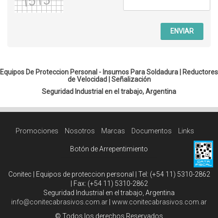
ENVIAR
Equipos De Proteccion Personal - Insumos Para Soldadura |
Reductores
de Velocidad
|
Señalización
Seguridad Industrial en el trabajo, Argentina
Promociones
Nosotros
Marcas
Documentos
Links
Botón de Arrepentimiento
Conitec | Equipos de proteccion personal | Tel:
(+54 11) 5310-2862
| Fax:
(+54 11) 5310-2862
Seguridad Industrial en el trabajo, Argentina
info@conitecabrasivos.com.ar
|
www.conitecabrasivos.com.ar
© Todos los derechos Reservados