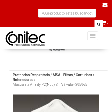
Toggle navi
Protección Respiratoria
/
MSA - Filtros / Cartuchos /
Retenedores
/
Mascarilla Affinity P2(N95) Sin Válvula - 295965