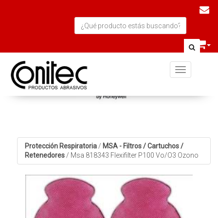
Toggle navi
Protección Respiratoria
/
MSA - Filtros / Cartuchos /
Retenedores
/
Msa 818343 Flexifilter P100 Vo/O3 Ozono