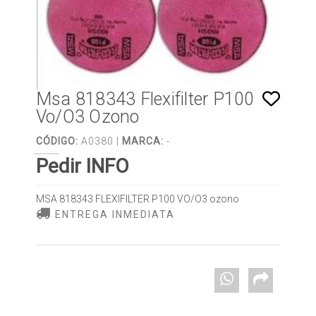
Msa 818343 Flexifilter P100
Vo/O3 Ozono
CÓDIGO:
A0380 |
MARCA:
-
Pedir INFO
MSA 818343 FLEXIFILTER P100 VO/O3 ozono
ENTREGA INMEDIATA