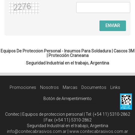
ENVIAR
Equipos De Proteccion Personal - Insumos Para Soldadura |
Cascos 3M
|
Protección Craneana
Seguridad Industrial en el trabajo, Argentina
Promociones
Nosotros
Marcas
Documentos
Links
Botón de Arrepentimiento
Conitec | Equipos de proteccion personal | Tel:
(+54 11) 5310-2862
| Fax:
(+54 11) 5310-2862
Seguridad Industrial en el trabajo, Argentina
info@conitecabrasivos.com.ar
|
www.conitecabrasivos.com.ar