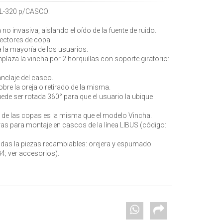
L-320 p/CASCO:
o invasiva, aislando el oído de la fuente de ruido.
ctores de copa.
 la mayoría de los usuarios.
aza la vincha por 2 horquillas con soporte giratorio:
nclaje del casco.
obre la oreja o retirado de la misma.
ede ser rotada 360° para que el usuario la ubique
ón de las copas es la misma que el modelo Vincha.
ras para montaje en cascos de la línea LIBUS (código:
todas la piezas recambiables: orejera y espumado
84; ver accesorios).