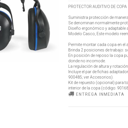
PROTECTOR AUDITIVO DE COPA 
Suministra protección de manera n
Se denominan normalmente prote
Diseño ergonómico y adaptable a
Modelo Casco, Este modelo reempl
Permite montar cada copa en el a
Brinda 2 posiciones de trabajo: s
En posición de reposo la copa pu
donde no incomode.
La regulación de altura y rotaci
Incluye el par de fichas adaptado
900485; ver Accesorios).
Kit de repuesto (opcional) para 
interior de la copa (código: 9016
ENTREGA INMEDIATA