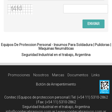
ENVIAR
Equipos De Proteccion Personal - Insumos Para Soldadura |
Pulidoras
|
Maquinas Neumáticas
Seguridad Industrial en el trabajo, Argentina
Promociones
Nosotros
Marcas
Documentos
Links
Botón de Arrepentimiento
Conitec | Equipos de proteccion personal | Tel:
(+54 11) 5310-2862
| Fax:
(+54 11) 5310-2862
Seguridad Industrial en el trabajo, Argentina
info@conitecabrasivos.com.ar
|
www.conitecabrasivos.com.ar