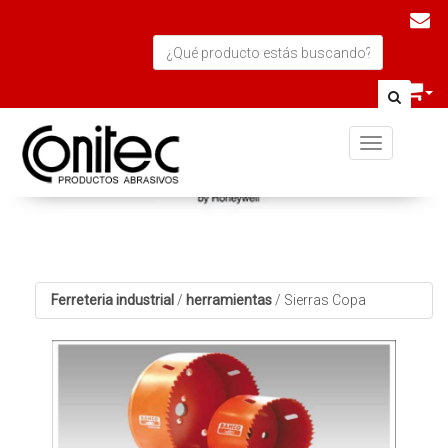
Toggle navi
Ferreteria industrial
/
herramientas
/
Sierras Copa