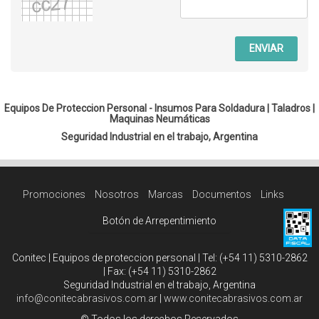
ENVIAR
Equipos De Proteccion Personal - Insumos Para Soldadura |
Taladros
|
Maquinas Neumáticas
Seguridad Industrial en el trabajo, Argentina
Promociones
Nosotros
Marcas
Documentos
Links
Botón de Arrepentimiento
Conitec | Equipos de proteccion personal | Tel:
(+54 11) 5310-2862
| Fax:
(+54 11) 5310-2862
Seguridad Industrial en el trabajo, Argentina
info@conitecabrasivos.com.ar
|
www.conitecabrasivos.com.ar
© Todos los derechos Reservados