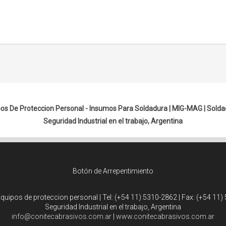
os De Proteccion Personal - Insumos Para Soldadura |
MIG-MAG
|
Solda
Seguridad Industrial en el trabajo, Argentina
Botón de Arrepentimiento
Equipos de proteccion personal | Tel:
(+54 11) 5310-2862
| Fax:
(+54 11)
Seguridad Industrial en el trabajo, Argentina
info@conitecabrasivos.com.ar
|
www.conitecabrasivos.com.ar