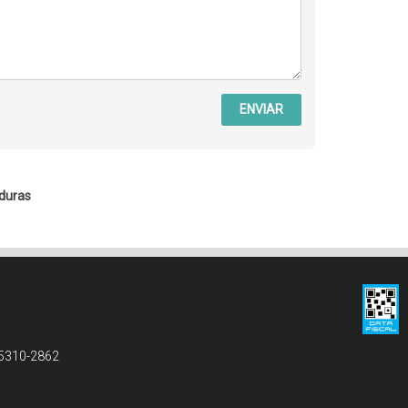
ENVIAR
duras
 5310-2862