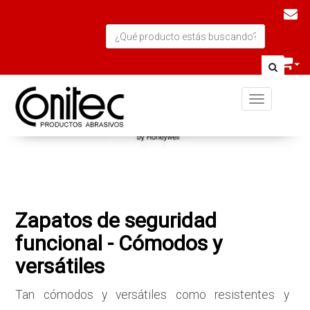
Toggle navi
Zapatos de seguridad
funcional - Cómodos y
versátiles
Tan cómodos y versátiles como resistentes y